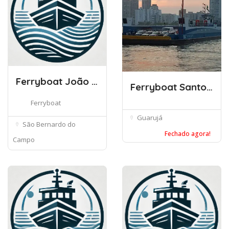
Ferryboat João Basso (São Paulo)
Ferryboat Santos – Guarujá
Ferryboat
Guarujá
São Bernardo do
Fechado agora!
Campo