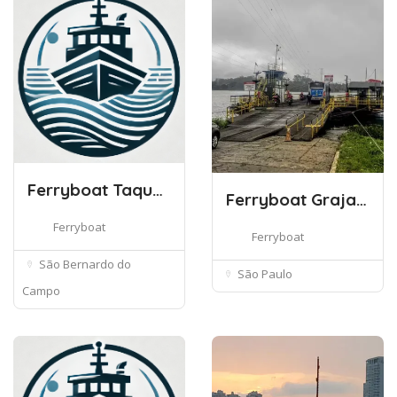
Ferryboat Taquacetuba – São Bernar
Ferryboat Grajaú – Bororé (São Pau
Ferryboat
Ferryboat
São Bernardo do
São Paulo
Campo