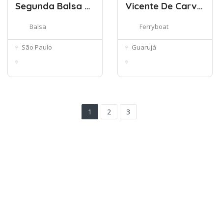
Segunda Balsa do Bororé
Vicente De Carvalho’s Ferry Boat
Balsa
Ferryboat
São Paulo
Guarujá
Grajaú, São Paulo -
Av. Thiago Ferreira -
São Paulo,...
Vila Ali...
1
2
3