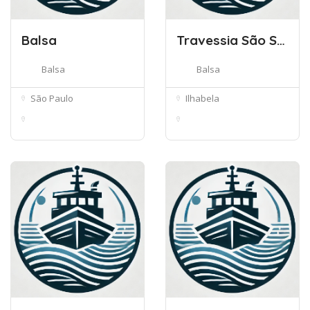
Balsa
Travessia São Sebastião – Ilhabela
Balsa
Balsa
São Paulo
Ilhabela
Balsa - Freguesia do
Av. Antônio Januário
Ó, São Pa...
do Nascim...