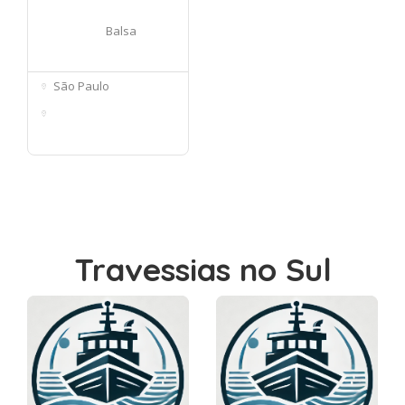
Balsa
São Paulo
Av. Dona Belmira
Marin, 188 - ...
Travessias no Sul