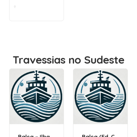
Castelhanos, Cairu -
BA, 45420...
Travessias no Sudeste
Balsa – Ilha do Bororé ao Grajaú
Balsa (Ed. Costa Blanca)