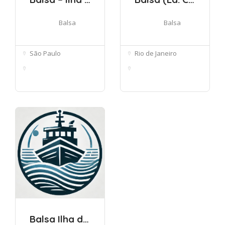
Balsa
Balsa
São Paulo
Rio de Janeiro
Estr. Velha do
Av. Grande Canal,
Bororé, 1290-14...
1500 - Barra...
Balsa Ilha do Bororé – Grajaú