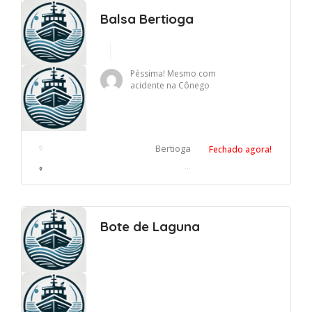
Balsa Bertioga
Péssima! Mesmo com
acidente na Cônego
Domenico Rangoni, e com
uma fila enorme para
travessia,...
Bertioga
Fechado agora!
Balsa Bertioga-Guarujá, Canal de travessia - Centro, Bertioga - SP, Brasil
Bote de Laguna