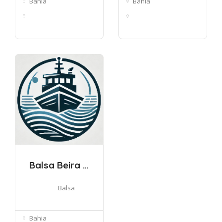
Bahia
Bahia
84 - R. Saldanha
Av. Eng. Oscar
Marinho, 54 -...
Pontes, 1051 - ...
Balsa Beira Mar
Balsa
Bahia