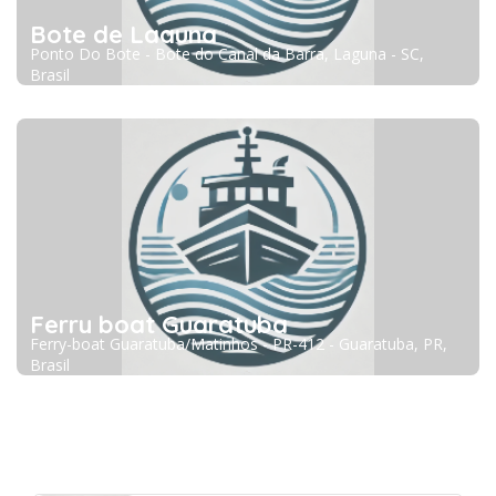
Bote de Laguna
Ponto Do Bote - Bote do Canal da Barra, Laguna - SC,
Brasil
Ferry boat Guaratuba
Ferry-boat Guaratuba/Matinhos - PR-412 - Guaratuba, PR,
Brasil