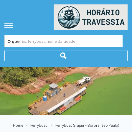
O que
Home
Ferryboat
Ferryboat Grajaú – Bororé (São Paulo)