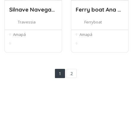
Silnave Navegação
Ferry boat Ana Beatriz VIII E IV
Travessia
Ferryboat
Amapá
Amapá
Av Macapa Mazagão -
Av. Rio Jarí - Area
Distrito I...
portuária,...
1
2