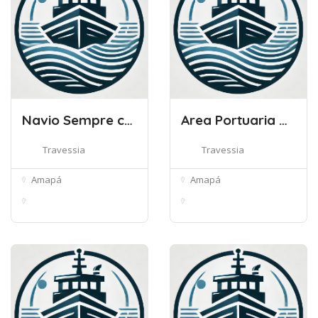
Navio Sempre com Deus V
Area Portuaria De Laranjal Do Jari
Travessia
Travessia
Amapá
Amapá
Canal das Pedrinhas,
R. Rio Branco, 2,
1074 - Ja...
Laranjal do ...