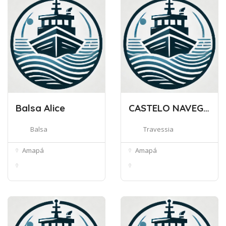
Balsa Alice
CASTELO NAVEGAÇÕES
Balsa
Travessia
Amapá
Amapá
Av. Equatorial, 1755 -
Canal das Pedrinhas,
Jardim ...
903 - Ped...