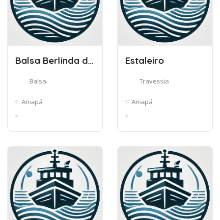
Balsa Berlinda de maria
Estaleiro
Balsa
Travessia
Amapá
Amapá
Canal das Pedrinhas,
Calçoene, AP, 68960-
970-1074 ...
000, Brazi...