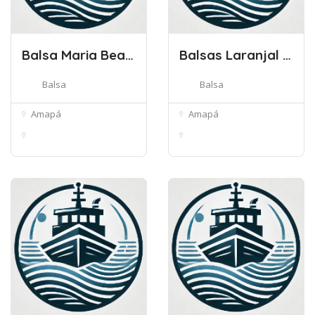
Balsa Maria Beatriz
Balsas Laranjal do Jari – Monte do
Balsa
Balsa
Amapá
Amapá
Av. Canal do Jandiá -
Laranjal do Jari -
Cidade N...
Amapá, 6823...