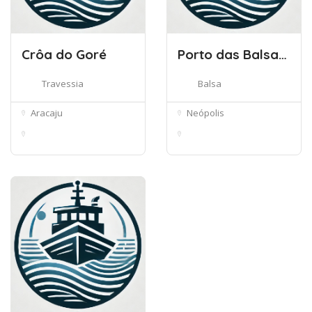
Crôa do Goré
Porto das Balsas de Neópolis
Travessia
Balsa
Aracaju
Neópolis
Rod. dos Náufragos,
Av. Sebastião Campos,
260 - Mosq...
S/N - Ca...