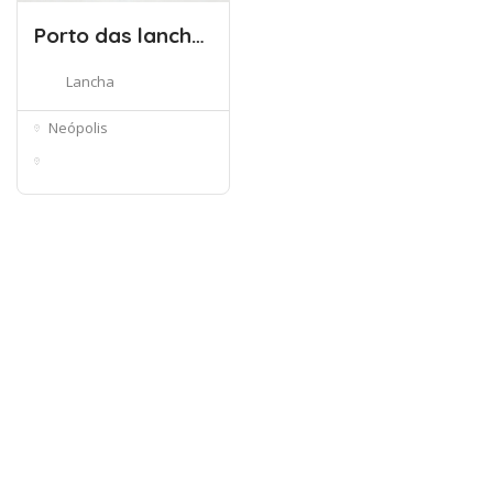
Porto das lanchas Neópolis
Lancha
Neópolis
Cambraia, Neópolis -
Sergipe, ...