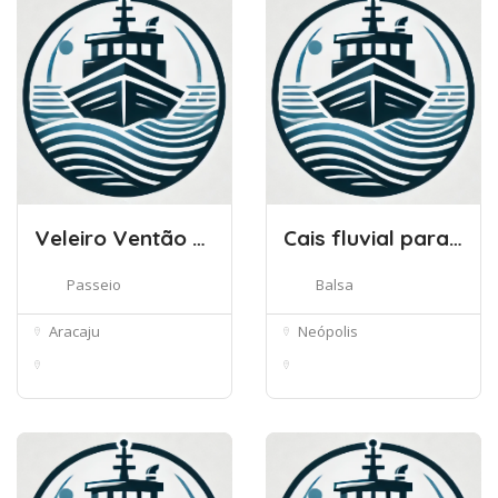
Veleiro Ventão – Passeio de Veleir
Cais fluvial para balsas
Passeio
Balsa
Aracaju
Neópolis
R. Pantanal, 557 -
Rio São Francisco -
Matapoã, Ar...
Cambraia, ...