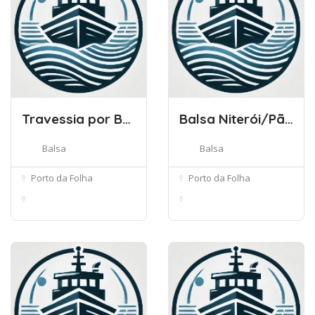
Travessia por Balsas
Balsa Niterói/Pão de Açúcar
Balsa
Balsa
Porto da Folha
Porto da Folha
SE-179, 52, Porto da
SE-179, 52, Porto da
Folha - S...
Folha - S...