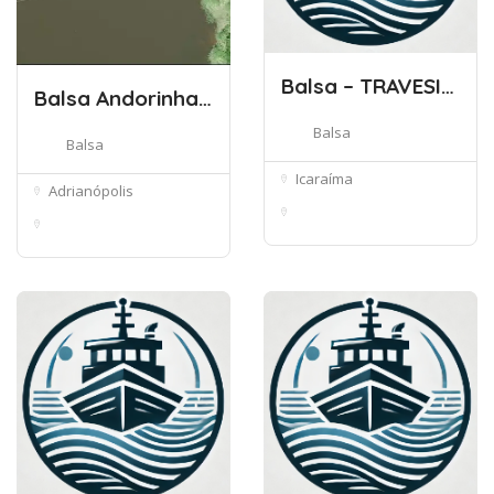
Balsa – TRAVESIA RIO IVAI
Balsa Andorinhas / Rio Pardo (PRxSP)
Balsa
Balsa
Icaraíma
Adrianópolis
Unnamed Road - Porto
Adrianópolis - Paraná,
Camargo, ...
83490-0...