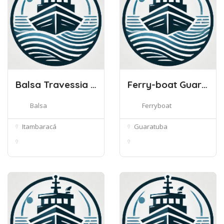
Balsa Travessia Itambaraca PR
Ferry-boat Guaratuba/Matinhos
Balsa
Ferryboat
Itambaracá
Guaratuba
Rod. Geraldo Maluta -
PR-412 - Guaratuba,
Itambara...
PR, 83280-...