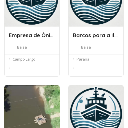
Empresa de Ônibus Balsa Nova Ltda
Barcos para a Ilha do Mel
Balsa
Balsa
Campo Largo
Paraná
R. Dr Henrique N
Centro Histórico,
Dorfmund, 75 ...
Paranaguá - ...