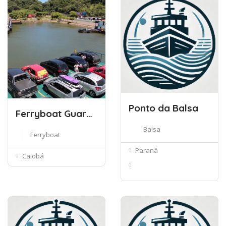
Ponto da Balsa
Ferryboat Guaratuba – Caiobá
Balsa
Ferryboat
Paraná
Caiobá
R. Beira Rio, 146 -
Jardim Par...