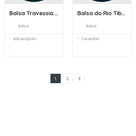
Balsa Travessia Adrianópolis/Itaoca
Balsa do Rio Tibagi
Balsa
Balsa
Adrianópolis
Carambeí
Adrianópolis - Paraná,
Barra do Pitangui, 51 -
83490-0...
Balsa ...
1
2
3