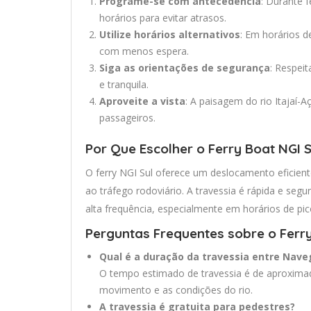
Programe-se com antecedência
: Durante f
horários para evitar atrasos.
Utilize horários alternativos
: Em horários d
com menos espera.
Siga as orientações de segurança
: Respei
e tranquila.
Aproveite a vista
: A paisagem do rio Itajaí-
passageiros.
Por Que Escolher o Ferry Boat NGI S
O ferry NGI Sul oferece um deslocamento eficient
ao tráfego rodoviário. A travessia é rápida e se
alta frequência, especialmente em horários de pic
Perguntas Frequentes sobre o Ferr
Qual é a duração da travessia entre Naveg
O tempo estimado de travessia é de aproxima
movimento e as condições do rio.
A travessia é gratuita para pedestres?