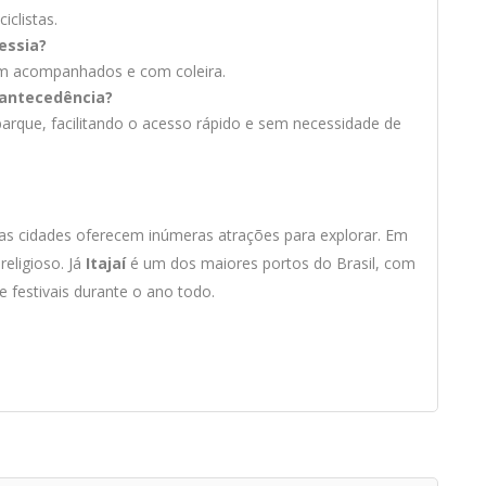
iclistas.
essia?
jam acompanhados e com coleira.
 antecedência?
rque, facilitando o acesso rápido e sem necessidade de
 as cidades oferecem inúmeras atrações para explorar. Em
religioso. Já
Itajaí
é um dos maiores portos do Brasil, com
 festivais durante o ano todo.