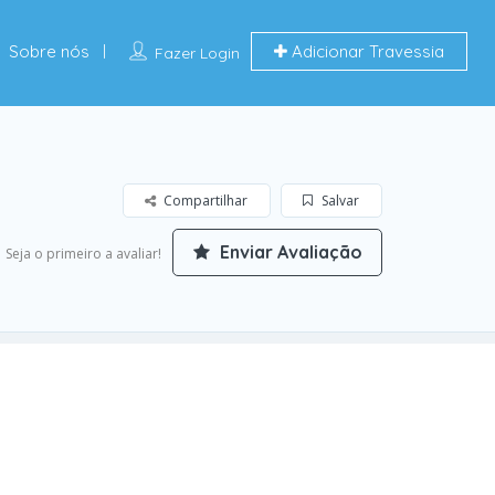
Sobre nós
Adicionar Travessia
Fazer Login
Compartilhar
Salvar
Enviar Avaliação
Seja o primeiro a avaliar!