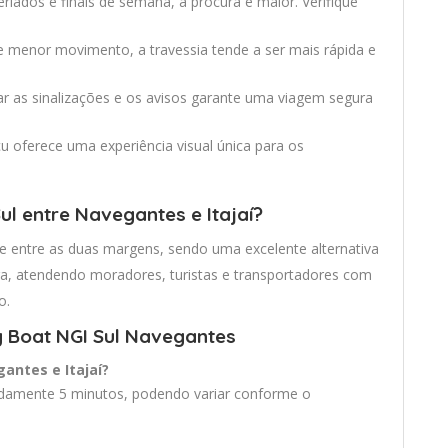
eriados e finais de semana, a procura é maior. Verifique
e menor movimento, a travessia tende a ser mais rápida e
tar as sinalizações e os avisos garante uma viagem segura
Açu oferece uma experiência visual única para os
ul entre Navegantes e Itajaí?
e entre as duas margens, sendo uma excelente alternativa
gura, atendendo moradores, turistas e transportadores com
o.
y Boat NGI Sul Navegantes
antes e Itajaí?
damente 5 minutos, podendo variar conforme o