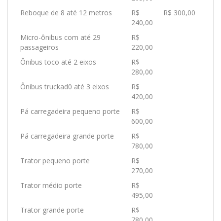
Reboque de 8 até 12 metros
R$
R$ 300,00
240,00
Micro-ônibus com até 29
R$
passageiros
220,00
Ônibus toco até 2 eixos
R$
280,00
Ônibus truckad0 até 3 eixos
R$
420,00
Pá carregadeira pequeno porte
R$
600,00
Pá carregadeira grande porte
R$
780,00
Trator pequeno porte
R$
270,00
Trator médio porte
R$
495,00
Trator grande porte
R$
780,00