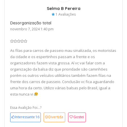
Selma B Pereira
1 Avaliações
Desorganização total
novembro 7, 2024 1:40 pm
As filas para carros de passeio mau sinalizada, os motoristas
da cidade e os espertinhos passam a frente e os
organizadores fazem vista grossa. Aí vc vai falar com a
organização da balsa diz que prioridade são caminhões
porém os outros veículos utilitários também fazem filas na
frente dos carros de passeio. Conclusão vc fica aguardando
uma hora da certo. Utilizo várias balsas pelo Brasil, igual a
esta nunca vi
Essa Avalição Foi...?
Interessante
16
Divertida
Gostei