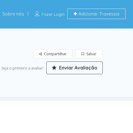
Sobre nós
Adicionar Travessia
Fazer Login
Compartilhar
Salvar
Enviar Avaliação
Seja o primeiro a avaliar!