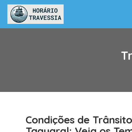
T
Condições de Trânsit
Taquaral: Veja os Te