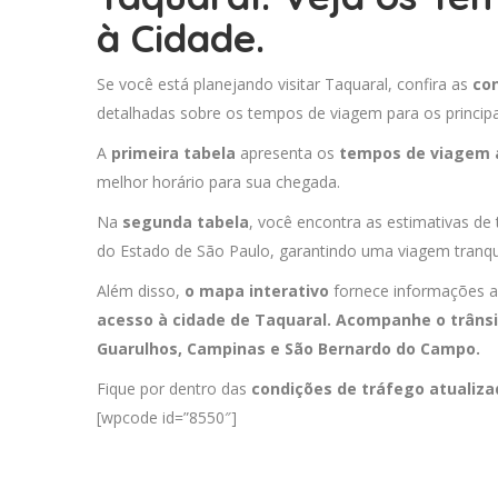
à Cidade.
Se você está planejando visitar Taquaral, confira as
co
detalhadas sobre os tempos de viagem para os principa
A
primeira tabela
apresenta os
tempos de viagem 
melhor horário para sua chegada.
Na
segunda tabela
, você encontra as estimativas de 
do Estado de São Paulo, garantindo uma viagem tranqui
Além disso,
o mapa interativo
fornece informações a
acesso à cidade de Taquaral. Acompanhe o trâns
Guarulhos
,
Campinas
e
São Bernardo do Campo
.
Fique por dentro das
condições de tráfego atualiz
[wpcode id=”8550″]