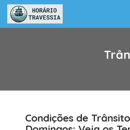
Trân
Condições de Trânsit
Domingos: Veja os T