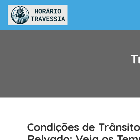
T
Condições de Trânsit
Relvado: Veja os Tem