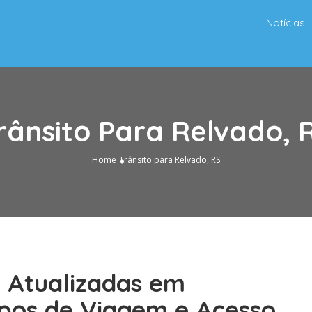
Notícias
rânsito Para Relvado, 
Home
Trânsito para Relvado, RS
o Atualizadas em
pos de Viagem e Acesso