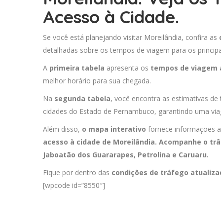
Acesso à Cidade.
Se você está planejando visitar Moreilândia, confira as
detalhadas sobre os tempos de viagem para os principa
A
primeira tabela
apresenta os
tempos de viagem 
melhor horário para sua chegada.
Na
segunda tabela
, você encontra as estimativas de 
cidades do Estado de Pernambuco, garantindo uma viag
Além disso,
o mapa interativo
fornece informações a
acesso à cidade de Moreilândia. Acompanhe o trâ
Jaboatão dos Guararapes
,
Petrolina
e
Caruaru
.
Fique por dentro das
condições de tráfego atualiz
[wpcode id=”8550″]