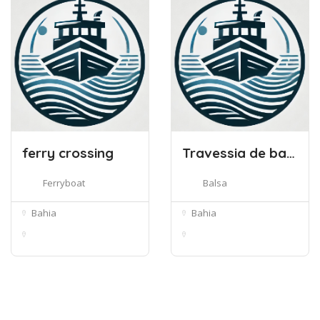
ferry crossing
Travessia de balsa SE/CP
Ferryboat
Balsa
Bahia
Bahia
BA-491 - Cabaceiras
BA-120, 1034, Santo
do Paragua...
Estêvão - ...